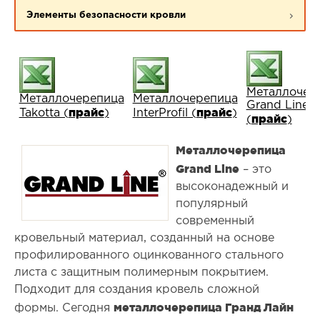
Элементы безопасности кровли
Металлочер
Металлочерепица
Металлочерепица
Grand Line
прайс
прайс
Takotta (
)
InterProfil (
)
прайс
(
)
Металлочерепица
Grand Line
– это
высоконадежный и
популярный
современный
кровельный материал, созданный на основе
профилированного оцинкованного стального
листа с защитным полимерным покрытием.
Подходит для создания кровель сложной
металлочерепица Гранд Лайн
формы. Сегодня