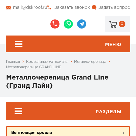
mail@dskroof.ru
Заказать звонок
Задать вопрос
0
8
8
@dskroof
(495)
(985)
773-
206-
МЕНЮ
99-
34-
94
57
Главная
Кровельные материалы
Металлочерепица
Металлочерепица GRAND LINE
Металлочерепица Grand Line
(Гранд Лайн)
РАЗДЕЛЫ
Вентиляция кровли