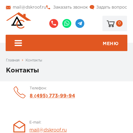
mail@dskroof.ru
Заказать звонок
Задать вопрос
0
8
8
@dskroof
(495)
(985)
773-
206-
МЕНЮ
99-
34-
94
57
Главная
Контакты
Контакты
Телефон:
8 (495) 773-99-94
E-mail:
mail@dskroof.ru