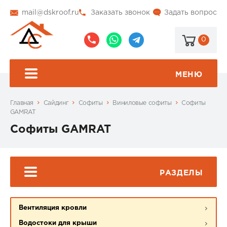
mail@dskroof.ru
Заказать звонок
Задать вопрос
0
8
8
@dskroof
(495)
(985)
773-
206-
МЕНЮ
99-
34-
94
57
Главная
Сайдинг
Софиты
Виниловые софиты
Софиты
GAMRAT
Софиты GAMRAT
РАЗДЕЛЫ
Вентиляция кровли
Водостоки для крыши