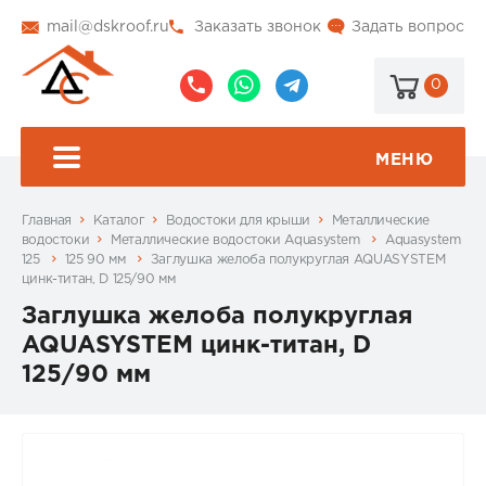
mail@dskroof.ru
Заказать звонок
Задать вопрос
0
8
8
@dskroof
(495)
(985)
773-
206-
МЕНЮ
99-
34-
94
57
Главная
Каталог
Водостоки для крыши
Металлические
водостоки
Металлические водостоки Aquasystem
Aquasystem
125
125 90 мм
Заглушка желоба полукруглая AQUASYSTEM
цинк-титан, D 125/90 мм
Заглушка желоба полукруглая
AQUASYSTEM цинк-титан, D
125/90 мм