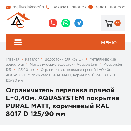
mail@dskroof.ru
Заказать звонок
Задать вопрос
0
8
8
@dskroof
(495)
(985)
773-
206-
МЕНЮ
99-
34-
94
57
Главная
Каталог
Водостоки для крыши
Металлические
водостоки
Металлические водостоки Aquasystem
Aquasystem
125
125 90 мм
Ограничитель перелива прямой L=0,40м.
AQUASYSTEM покрытие PURAL MATT, коричневый RAL 8017 D
125/90 мм
Ограничитель перелива прямой
L=0,40м. AQUASYSTEM покрытие
PURAL MATT, коричневый RAL
8017 D 125/90 мм