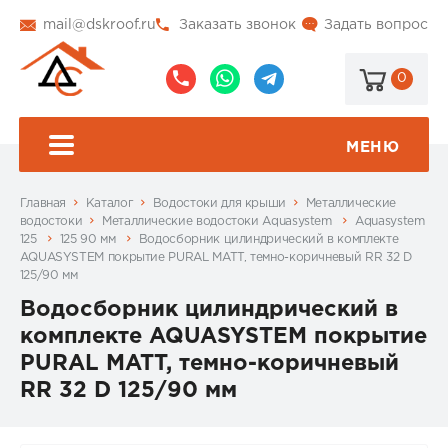
mail@dskroof.ru
Заказать звонок
Задать вопрос
0
8
8
@dskroof
(495)
(985)
773-
206-
МЕНЮ
99-
34-
94
57
Главная
Каталог
Водостоки для крыши
Металлические
водостоки
Металлические водостоки Aquasystem
Aquasystem
125
125 90 мм
Водосборник цилиндрический в комплекте
AQUASYSTEM покрытие PURAL MATT, темно-коричневый RR 32 D
125/90 мм
Водосборник цилиндрический в
комплекте AQUASYSTEM покрытие
PURAL MATT, темно-коричневый
RR 32 D 125/90 мм