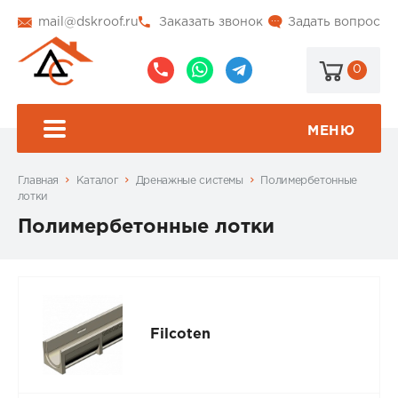
mail@dskroof.ru
Заказать звонок
Задать вопрос
0
8
8
@dskroof
(495)
(985)
773-
206-
МЕНЮ
99-
34-
94
57
Главная
Каталог
Дренажные системы
Полимербетонные
лотки
Полимербетонные лотки
Filcoten