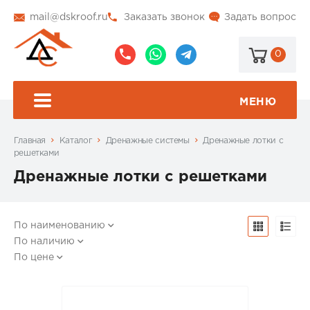
mail@dskroof.ru
Заказать звонок
Задать вопрос
0
8
8
@dskroof
(495)
(985)
773-
206-
МЕНЮ
99-
34-
94
57
Главная
Каталог
Дренажные системы
Дренажные лотки с
решетками
Дренажные лотки с решетками
По наименованию
По наличию
По цене