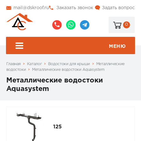
mail@dskroof.ru
Заказать звонок
Задать вопрос
0
8
8
@dskroof
(495)
(985)
773-
206-
МЕНЮ
99-
34-
94
57
Главная
Каталог
Водостоки для крыши
Металлические
водостоки
Металлические водостоки Aquasystem
Металлические водостоки
Aquasystem
125