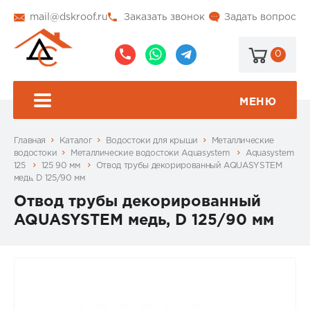
mail@dskroof.ru
Заказать звонок
Задать вопрос
0
8
8
@dskroof
(495)
(985)
773-
206-
МЕНЮ
99-
34-
94
57
Главная
Каталог
Водостоки для крыши
Металлические
водостоки
Металлические водостоки Aquasystem
Aquasystem
125
125 90 мм
Отвод трубы декорированный AQUASYSTEM
медь, D 125/90 мм
Отвод трубы декорированный
AQUASYSTEM медь, D 125/90 мм