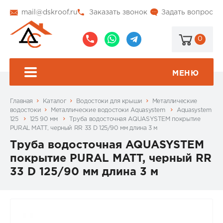
mail@dskroof.ru
Заказать звонок
Задать вопрос
0
8
8
@dskroof
(495)
(985)
773-
206-
МЕНЮ
99-
34-
94
57
Главная
Каталог
Водостоки для крыши
Металлические
водостоки
Металлические водостоки Aquasystem
Aquasystem
125
125 90 мм
Труба водосточная AQUASYSTEM покрытие
PURAL MATT, черный RR 33 D 125/90 мм длина 3 м
Труба водосточная AQUASYSTEM
покрытие PURAL MATT, черный RR
33 D 125/90 мм длина 3 м