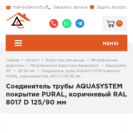
mail@dskroof.ru
Заказать звонок
Задать вопрос
0
8
8
@dskroof
(495)
(985)
773-
206-
МЕНЮ
99-
34-
94
57
Главная
Каталог
Водостоки для крыши
Металлические
водостоки
Металлические водостоки Aquasystem
Aquasystem
125
125 90 мм
Соединитель трубы AQUASYSTEM покрытие
PURAL, коричневый RAL 8017 D 125/90 мм
Соединитель трубы AQUASYSTEM
покрытие PURAL, коричневый RAL
8017 D 125/90 мм