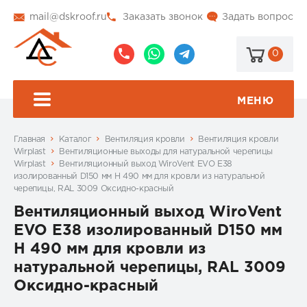
mail@dskroof.ru
Заказать звонок
Задать вопрос
0
8
8
@dskroof
(495)
(985)
773-
206-
МЕНЮ
99-
34-
94
57
Главная
Каталог
Вентиляция кровли
Вентиляция кровли
Wirplast
Вентиляционные выходы для натуральной черепицы
Wirplast
Вентиляционный выход WiroVent EVO E38
изолированный D150 мм Н 490 мм для кровли из натуральной
черепицы, RAL 3009 Оксидно-красный
Вентиляционный выход WiroVent
EVO E38 изолированный D150 мм
Н 490 мм для кровли из
натуральной черепицы, RAL 3009
Оксидно-красный