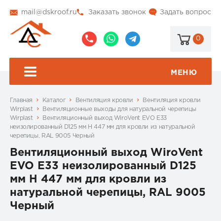
mail@dskroof.ru
Заказать звонок
Задать вопрос
0
8
8
@dskroof
(495)
(985)
773-
206-
МЕНЮ
99-
34-
94
57
Главная
Каталог
Вентиляция кровли
Вентиляция кровли
Wirplast
Вентиляционные выходы для натуральной черепицы
Wirplast
Вентиляционный выход WiroVent EVO E33
неизолированный D125 мм Н 447 мм для кровли из натуральной
черепицы, RAL 9005 Черный
Вентиляционный выход WiroVent
EVO E33 неизолированный D125
мм Н 447 мм для кровли из
натуральной черепицы, RAL 9005
Черный