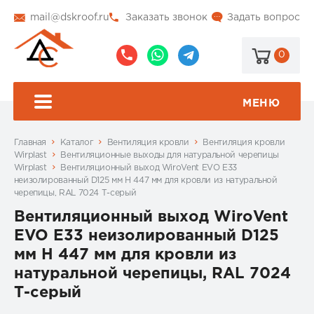
mail@dskroof.ru
Заказать звонок
Задать вопрос
0
8
8
@dskroof
(495)
(985)
773-
206-
МЕНЮ
99-
34-
94
57
Главная
Каталог
Вентиляция кровли
Вентиляция кровли
Wirplast
Вентиляционные выходы для натуральной черепицы
Wirplast
Вентиляционный выход WiroVent EVO E33
неизолированный D125 мм Н 447 мм для кровли из натуральной
черепицы, RAL 7024 Т-серый
Вентиляционный выход WiroVent
EVO E33 неизолированный D125
мм Н 447 мм для кровли из
натуральной черепицы, RAL 7024
Т-серый