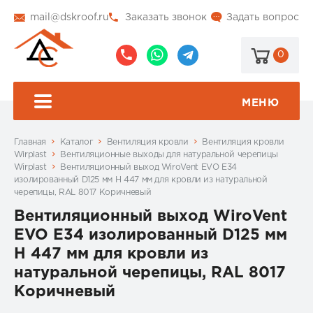
mail@dskroof.ru
Заказать звонок
Задать вопрос
0
8
8
@dskroof
(495)
(985)
773-
206-
МЕНЮ
99-
34-
94
57
Главная
Каталог
Вентиляция кровли
Вентиляция кровли
Wirplast
Вентиляционные выходы для натуральной черепицы
Wirplast
Вентиляционный выход WiroVent EVO E34
изолированный D125 мм Н 447 мм для кровли из натуральной
черепицы, RAL 8017 Коричневый
Вентиляционный выход WiroVent
EVO E34 изолированный D125 мм
Н 447 мм для кровли из
натуральной черепицы, RAL 8017
Коричневый