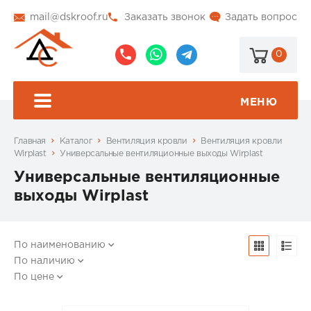
mail@dskroof.ru
Заказать звонок
Задать вопрос
0
8
8
@dskroof
(495)
(985)
773-
206-
МЕНЮ
99-
34-
94
57
Главная
Каталог
Вентиляция кровли
Вентиляция кровли
Wirplast
Универсальные вентиляционные выходы Wirplast
Универсальные вентиляционные
выходы Wirplast
По наименованию
По наличию
По цене