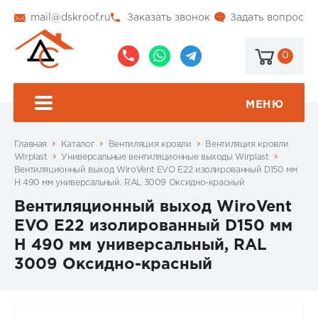
mail@dskroof.ru
Заказать звонок
Задать вопрос
0
8
8
@dskroof
(495)
(985)
773-
206-
МЕНЮ
99-
34-
94
57
Главная
Каталог
Вентиляция кровли
Вентиляция кровли
Wirplast
Универсальные вентиляционные выходы Wirplast
Вентиляционный выход WiroVent EVO E22 изолированный D150 мм
Н 490 мм универсальный, RAL 3009 Оксидно-красный
Вентиляционный выход WiroVent
EVO E22 изолированный D150 мм
Н 490 мм универсальный, RAL
3009 Оксидно-красный