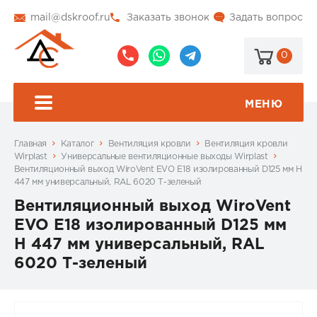
mail@dskroof.ru
Заказать звонок
Задать вопрос
0
8
8
@dskroof
(495)
(985)
773-
206-
МЕНЮ
99-
34-
94
57
Главная
Каталог
Вентиляция кровли
Вентиляция кровли
Wirplast
Универсальные вентиляционные выходы Wirplast
Вентиляционный выход WiroVent EVO E18 изолированный D125 мм Н
447 мм универсальный, RAL 6020 Т-зеленый
Вентиляционный выход WiroVent
EVO E18 изолированный D125 мм
Н 447 мм универсальный, RAL
6020 Т-зеленый