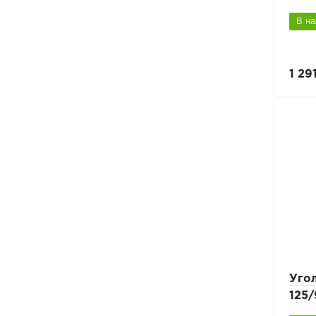
В н
1 29
Уго
125