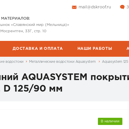
mail@dskroof.ru
З
 МАТЕРИАЛОВ:
 рынок «Славянский мир (Мельница)»
 Мосрентген, 33Г, стр. 10
ДОСТАВКА И ОПЛАТА
НАШИ РАБОТЫ
кие водостоки
Металлические водостоки Aquasystem
Aquasystem 12
енний AQUASYSTEM покрыт
. D 125/90 мм
В наличии