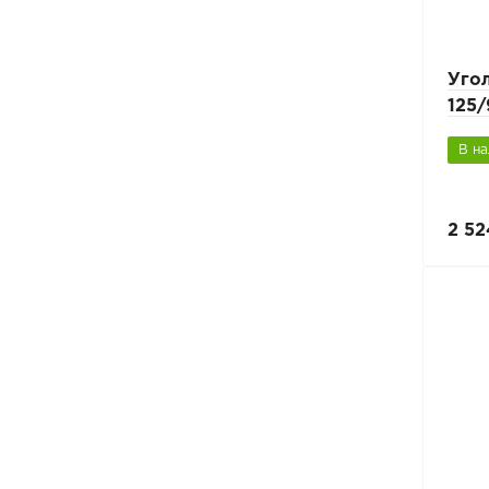
Уго
125
В н
2 52