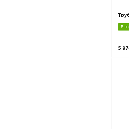
Труб
В н
5 97