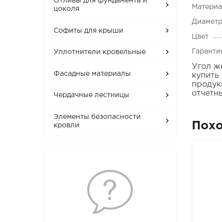
Отливы для фундамента и
Матери
цоколя
Диаметр
Софиты для крыши
Цвет
Гаранти
Уплотнители кровельные
Угол ж
Фасадные материалы
купить
продук
отчетн
Чердачные лестницы
Элементы безопасности
Пох
кровли