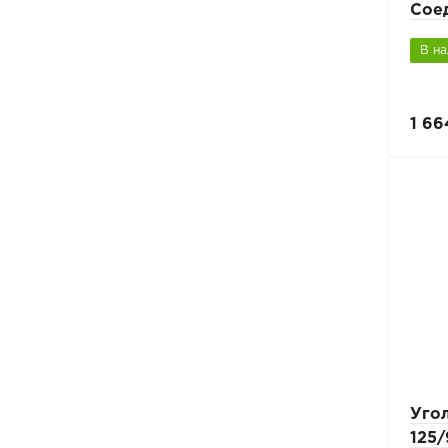
Сое
В н
1 66
Уго
125