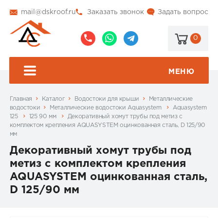
mail@dskroof.ru
Заказать звонок
Задать вопрос
0
8
8
@dskroof
(495)
(985)
773-
206-
МЕНЮ
99-
34-
94
57
Главная
Каталог
Водостоки для крыши
Металлические
водостоки
Металлические водостоки Aquasystem
Aquasystem
125
125 90 мм
Декоративный хомут трубы под метиз с
комплектом крепления AQUASYSTEM оцинкованная сталь, D 125/90
мм
Декоративный хомут трубы под
метиз с комплектом крепления
AQUASYSTEM оцинкованная сталь,
D 125/90 мм