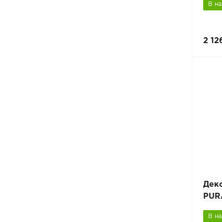
В н
2 12
Дек
PUR
В н