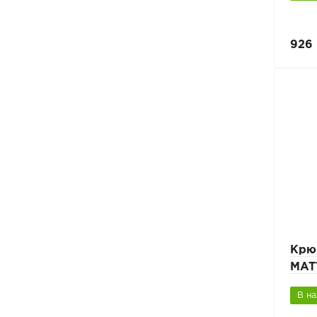
926 
Крю
MATT
В н