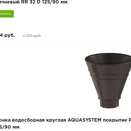
ичневый RR 32 D 125/90 мм
аличии
4 руб.
4 724 руб.
онка водосборная круглая AQUASYSTEM покрытие P
25/90 мм