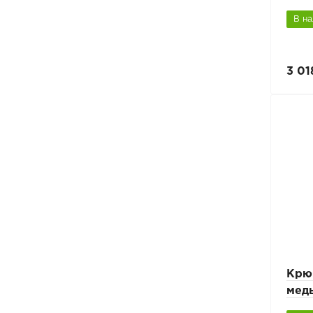
В н
3 01
Крю
медь