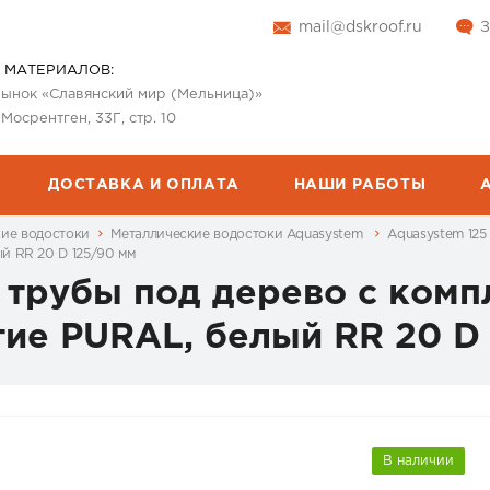
mail@dskroof.ru
З
 МАТЕРИАЛОВ:
 рынок «Славянский мир (Мельница)»
 Мосрентген, 33Г, стр. 10
ДОСТАВКА И ОПЛАТА
НАШИ РАБОТЫ
кие водостоки
Металлические водостоки Aquasystem
Aquasystem 12
й RR 20 D 125/90 мм
 трубы под дерево с комп
е PURAL, белый RR 20 D 
В наличии