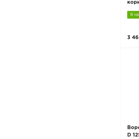
кор
В н
3 46
Вор
D 1