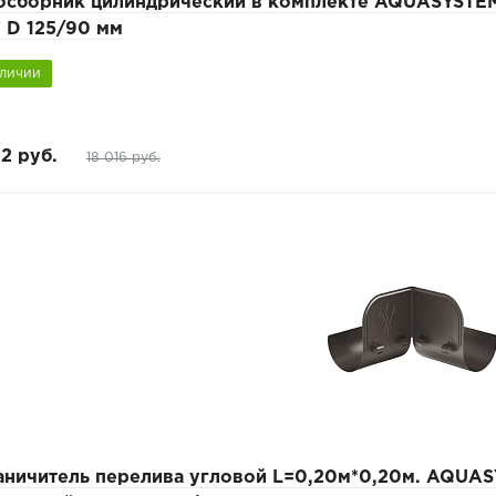
осборник цилиндрический в комплекте AQUASYSTE
 D 125/90 мм
аличии
12 руб.
18 016 руб.
аничитель перелива угловой L=0,20м*0,20м. AQUA