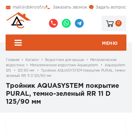
mail@dskroof.ru
Заказать звонок
Задать вопрос
0
8
8
@dskroof
(495)
(985)
773-
206-
МЕНЮ
99-
34-
94
57
Главная
Каталог
Водостоки для крыши
Металлические
водостоки
Металлические водостоки Aquasystem
Aquasystem
125
125 90 мм
Тройник AQUASYSTEM покрытие PURAL, темно-
зеленый RR 11 D 125/90 мм
Тройник AQUASYSTEM покрытие
PURAL, темно-зеленый RR 11 D
125/90 мм