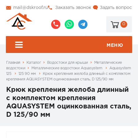
mail@dskroof.ru
Заказать звонок
Задать вопрос
0
8
8
@dskroof
(495)
(985)
773-
206-
МЕНЮ
99-
34-
94
57
Главная
Каталог
Водостоки для крыши
Металлические
водостоки
Металлические водостоки Aquasystem
Aquasystem
125
125 90 мм
Крюк крепления желоба длинный с комплектом
крепления AQUASYSTEM оцинкованная сталь, D 125/90 мм
Крюк крепления желоба длинный
с комплектом крепления
AQUASYSTEM оцинкованная сталь,
D 125/90 мм