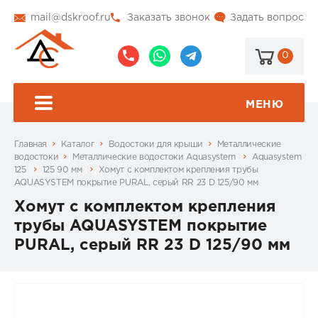
mail@dskroof.ru
Заказать звонок
Задать вопрос
0
8
8
@dskroof
(495)
(985)
773-
206-
МЕНЮ
99-
34-
94
57
Главная
Каталог
Водостоки для крыши
Металлические
водостоки
Металлические водостоки Aquasystem
Aquasystem
125
125 90 мм
Хомут с комплектом крепления трубы
AQUASYSTEM покрытие PURAL, серый RR 23 D 125/90 мм
Хомут с комплектом крепления
трубы AQUASYSTEM покрытие
PURAL, серый RR 23 D 125/90 мм