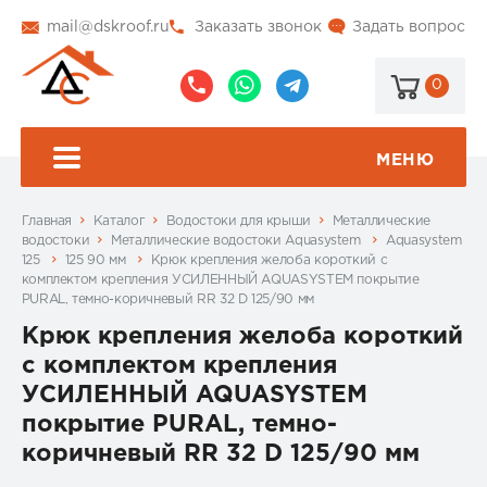
mail@dskroof.ru
Заказать звонок
Задать вопрос
0
8
8
@dskroof
(495)
(985)
773-
206-
МЕНЮ
99-
34-
94
57
Главная
Каталог
Водостоки для крыши
Металлические
водостоки
Металлические водостоки Aquasystem
Aquasystem
125
125 90 мм
Крюк крепления желоба короткий с
комплектом крепления УСИЛЕННЫЙ AQUASYSTEM покрытие
PURAL, темно-коричневый RR 32 D 125/90 мм
Крюк крепления желоба короткий
с комплектом крепления
УСИЛЕННЫЙ AQUASYSTEM
покрытие PURAL, темно-
коричневый RR 32 D 125/90 мм