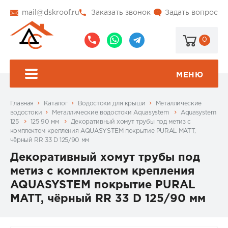
mail@dskroof.ru
Заказать звонок
Задать вопрос
0
8
8
@dskroof
(495)
(985)
773-
206-
МЕНЮ
99-
34-
94
57
Главная
Каталог
Водостоки для крыши
Металлические
водостоки
Металлические водостоки Aquasystem
Aquasystem
125
125 90 мм
Декоративный хомут трубы под метиз с
комплектом крепления AQUASYSTEM покрытие PURAL MATT,
чёрный RR 33 D 125/90 мм
Декоративный хомут трубы под
метиз с комплектом крепления
AQUASYSTEM покрытие PURAL
MATT, чёрный RR 33 D 125/90 мм