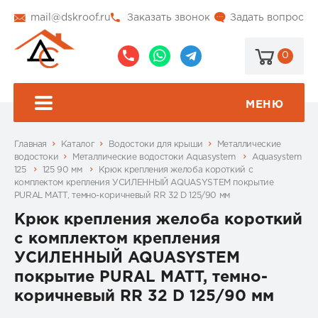
mail@dskroof.ru
Заказать звонок
Задать вопрос
0
8
8
@dskroof
(495)
(985)
773-
206-
МЕНЮ
99-
34-
94
57
Главная
Каталог
Водостоки для крыши
Металлические
водостоки
Металлические водостоки Aquasystem
Aquasystem
125
125 90 мм
Крюк крепления желоба короткий с
комплектом крепления УСИЛЕННЫЙ AQUASYSTEM покрытие
PURAL MATT, темно-коричневый RR 32 D 125/90 мм
Крюк крепления желоба короткий
с комплектом крепления
УСИЛЕННЫЙ AQUASYSTEM
покрытие PURAL MATT, темно-
коричневый RR 32 D 125/90 мм