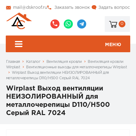
mail@dskroof.ru
Заказать звонок
Задать вопрос
0
8
8
@dskroof
(495)
(985)
773-
206-
МЕНЮ
99-
34-
94
57
Главная
Каталог
Вентиляция кровли
Вентиляция кровли
Wirplast
Вентиляционные выходы для металлочерепицы Wirplast
Wirplast Выход вентиляции НЕИЗОЛИРОВАННЫЙ для
металлочерепицы D110/H500 Серый RAL 7024
Wirplast Выход вентиляции
НЕИЗОЛИРОВАННЫЙ для
металлочерепицы D110/H500
Серый RAL 7024