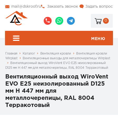
mail@dskroof.ru
Заказать звонок
Задать вопрос
0
8
8
@dskroof
(495)
(985)
773-
206-
МЕНЮ
99-
34-
94
57
Главная
Каталог
Вентиляция кровли
Вентиляция кровли
Wirplast
Вентиляционные выходы для металлочерепицы Wirplast
Вентиляционный выход WiroVent EVO E25 неизолированный
D125 мм Н 447 мм для металлочерепицы, RAL 8004 Терракотовый
Вентиляционный выход WiroVent
EVO E25 неизолированный D125
мм Н 447 мм для
металлочерепицы, RAL 8004
Терракотовый