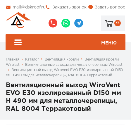
mail@dskroof.ru
Заказать звонок
Задать вопрос
0
8
8
@dskroof
(495)
(985)
773-
206-
МЕНЮ
99-
34-
94
57
Главная
Каталог
Вентиляция кровли
Вентиляция кровли
Wirplast
Вентиляционные выходы для металлочерепицы Wirplast
Вентиляционный выход WiroVent EVO E30 изолированный D150
мм Н 490 мм для металлочерепицы, RAL 8004 Терракотовый
Вентиляционный выход WiroVent
EVO E30 изолированный D150 мм
Н 490 мм для металлочерепицы,
RAL 8004 Терракотовый