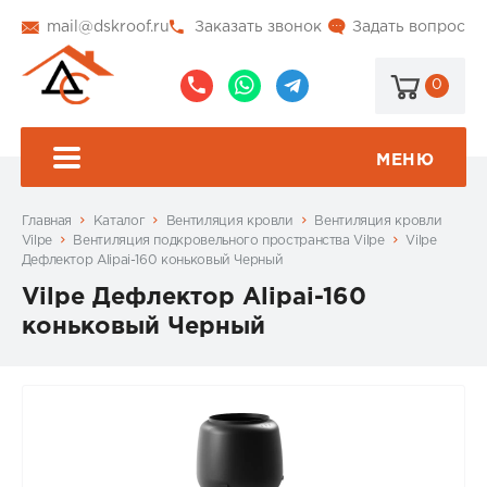
mail@dskroof.ru
Заказать звонок
Задать вопрос
0
8
8
@dskroof
(495)
(985)
773-
206-
МЕНЮ
99-
34-
94
57
Главная
Каталог
Вентиляция кровли
Вентиляция кровли
Vilpe
Вентиляция подкровельного пространства Vilpe
Vilpe
Дефлектор Alipai-160 коньковый Черный
Vilpe Дефлектор Alipai-160
коньковый Черный