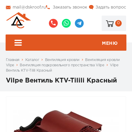
mail@dskroof.ru
Заказать звонок
Задать вопрос
0
8
8
@dskroof
(495)
(985)
773-
206-
МЕНЮ
99-
34-
94
57
Главная
Каталог
Вентиляция кровли
Вентиляция кровли
Vilpe
Вентиляция подкровельного пространства Vilpe
Vilpe
Вентиль KTV-Tilili Красный
Vilpe Вентиль KTV-Tilili Красный