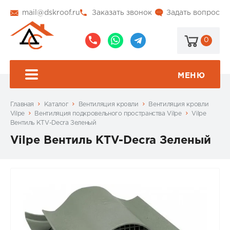
mail@dskroof.ru
Заказать звонок
Задать вопрос
0
8
8
@dskroof
(495)
(985)
773-
206-
МЕНЮ
99-
34-
94
57
Главная
Каталог
Вентиляция кровли
Вентиляция кровли
Vilpe
Вентиляция подкровельного пространства Vilpe
Vilpe
Вентиль KTV-Decra Зеленый
Vilpe Вентиль KTV-Decra Зеленый