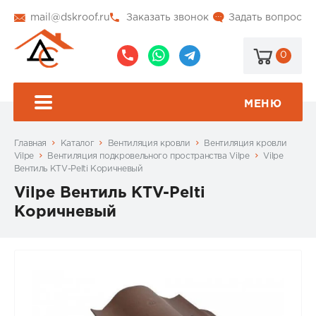
mail@dskroof.ru
Заказать звонок
Задать вопрос
0
8
8
@dskroof
(495)
(985)
773-
206-
МЕНЮ
99-
34-
94
57
Главная
Каталог
Вентиляция кровли
Вентиляция кровли
Vilpe
Вентиляция подкровельного пространства Vilpe
Vilpe
Вентиль KTV-Pelti Коричневый
Vilpe Вентиль KTV-Pelti
Коричневый