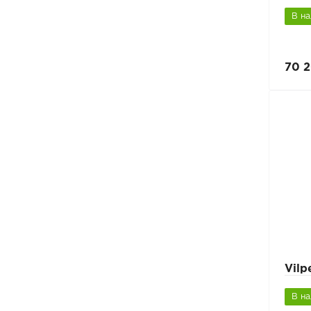
В н
70 2
Vil
В н