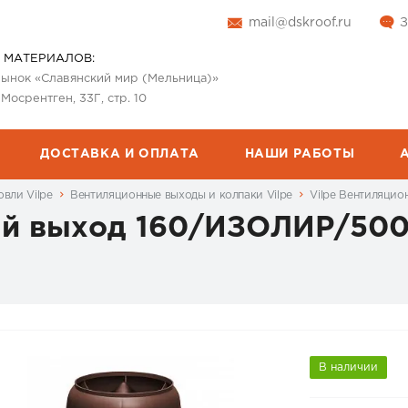
mail@dskroof.ru
З
 МАТЕРИАЛОВ:
 рынок «Славянский мир (Мельница)»
 Мосрентген, 33Г, стр. 10
ДОСТАВКА И ОПЛАТА
НАШИ РАБОТЫ
вли Vilpe
Вентиляционные выходы и колпаки Vilpe
Vilpe Вентиляци
ый выход 160/ИЗОЛИР/500
В наличии