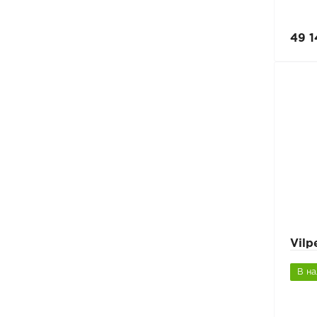
49 1
Vil
В н