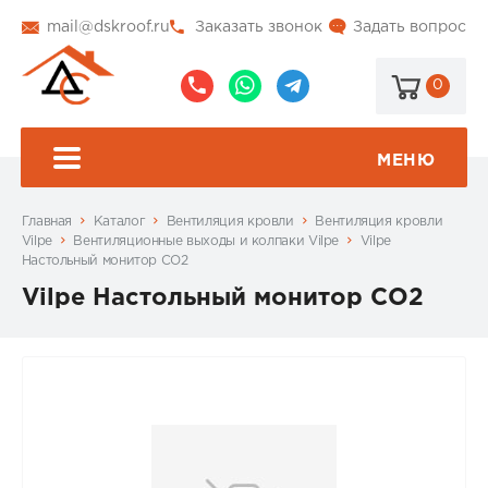
mail@dskroof.ru
Заказать звонок
Задать вопрос
0
8
8
@dskroof
(495)
(985)
773-
206-
МЕНЮ
99-
34-
94
57
Главная
Каталог
Вентиляция кровли
Вентиляция кровли
Vilpe
Вентиляционные выходы и колпаки Vilpe
Vilpe
Настольный монитор СО2
Vilpe Настольный монитор СО2