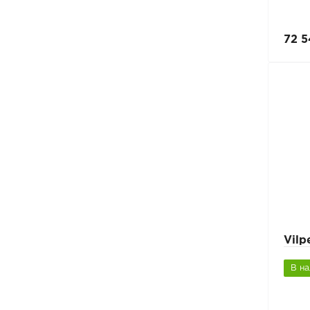
72 5
Vil
В н