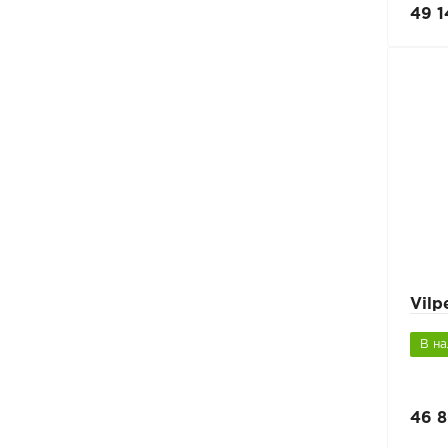
49 1
Vil
В н
46 8