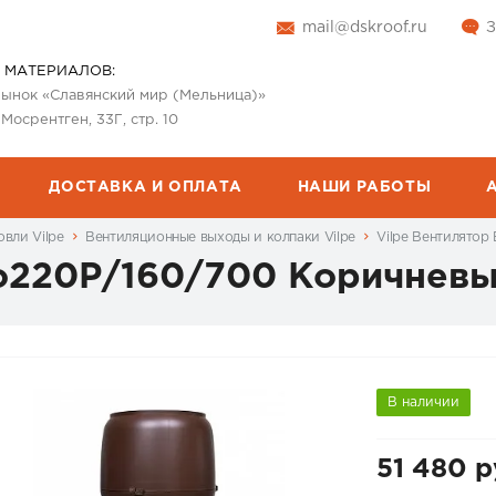
mail@dskroof.ru
З
 МАТЕРИАЛОВ:
 рынок «Славянский мир (Мельница)»
 Мосрентген, 33Г, стр. 10
ДОСТАВКА И ОПЛАТА
НАШИ РАБОТЫ
вли Vilpe
Вентиляционные выходы и колпаки Vilpe
Vilpe Вентилято
Co220Р/160/700 Коричнев
В наличии
51 480 р