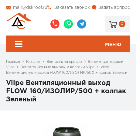
mail@dskroof.ru
Заказать звонок
Задать вопрос
0
8
8
@dskroof
(495)
(985)
773-
206-
МЕНЮ
99-
34-
94
57
Главная
Каталог
Вентиляция кровли
Вентиляция кровли
Vilpe
Вентиляционные выходы и колпаки Vilpe
Vilpe
Вентиляционный выход FLOW 160/ИЗОЛИР/500 + колпак Зеленый
Vilpe Вентиляционный выход
FLOW 160/ИЗОЛИР/500 + колпак
Зеленый