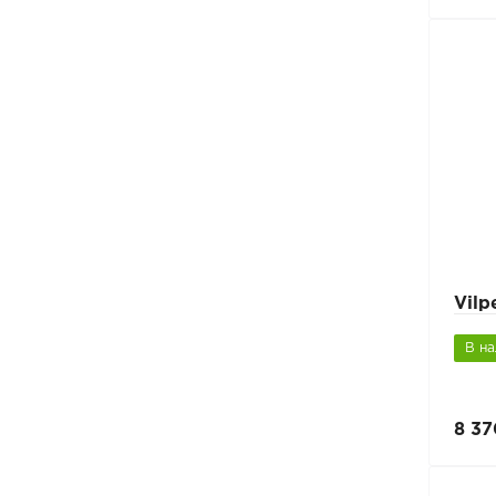
Vil
В н
8 37