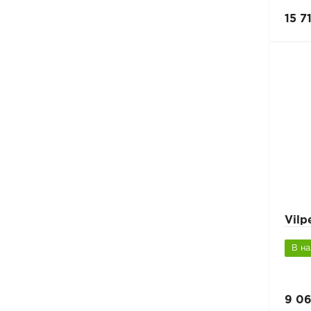
15 7
Vilp
В н
9 06