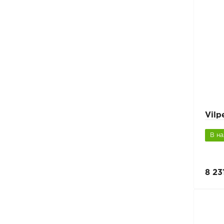
Vilp
В н
8 23