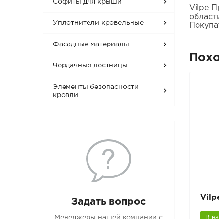
Софиты для крыши
Vilpe П
област
Уплотнители кровельные
Покупа
Фасадные материалы
Пох
Чердачные лестницы
Элементы безопасности
кровли
Vilp
Задать вопрос
Менеджеры нашей компании с
В н