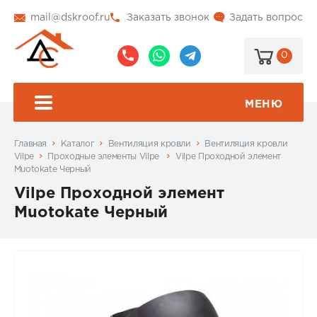
mail@dskroof.ru
Заказать звонок
Задать вопрос
0
8
8
@dskroof
(495)
(985)
773-
206-
МЕНЮ
99-
34-
94
57
Главная
Каталог
Вентиляция кровли
Вентиляция кровли
Vilpe
Проходные элементы Vilpe
Vilpe Проходной элемент
Muotokate Черный
Vilpe Проходной элемент
Muotokate Черный