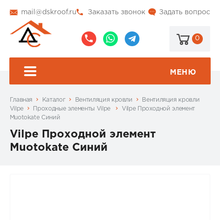
mail@dskroof.ru
Заказать звонок
Задать вопрос
0
8
8
@dskroof
(495)
(985)
773-
206-
МЕНЮ
99-
34-
94
57
Главная
Каталог
Вентиляция кровли
Вентиляция кровли
Vilpe
Проходные элементы Vilpe
Vilpe Проходной элемент
Muotokate Синий
Vilpe Проходной элемент
Muotokate Синий