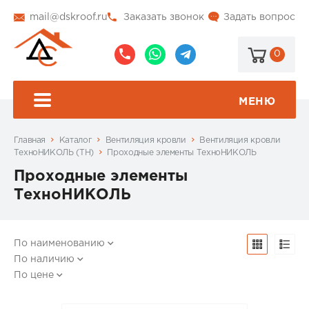
mail@dskroof.ru
Заказать звонок
Задать вопрос
0
8
8
@dskroof
(495)
(985)
773-
206-
МЕНЮ
99-
34-
94
57
Главная
Каталог
Вентиляция кровли
Вентиляция кровли
ТехноНИКОЛЬ (ТН)
Проходные элементы ТехноНИКОЛЬ
Проходные элементы
ТехноНИКОЛЬ
По наименованию
По наличию
По цене