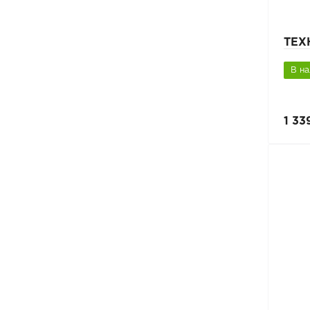
ТЕХ
В н
1 33