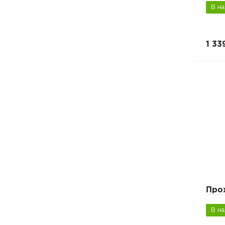
В н
1 33
Про
В н