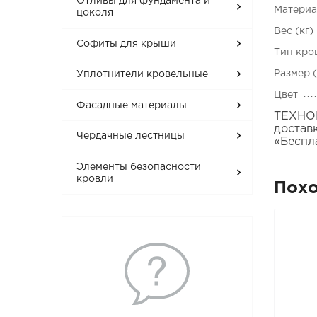
Отливы для фундамента и
Матери
цоколя
Вес (кг)
Софиты для крыши
Тип кро
Размер 
Уплотнители кровельные
Цвет
Фасадные материалы
ТЕХНОН
достав
Чердачные лестницы
«Беспл
Элементы безопасности
кровли
Пох