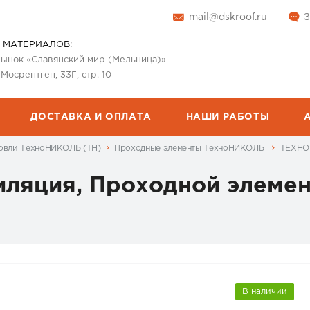
mail@dskroof.ru
З
 МАТЕРИАЛОВ:
 рынок «Славянский мир (Мельница)»
 Мосрентген, 33Г, стр. 10
ДОСТАВКА И ОПЛАТА
НАШИ РАБОТЫ
овли ТехноНИКОЛЬ (ТН)
Проходные элементы ТехноНИКОЛЬ
ТЕХНОН
яция, Проходной элемен
В наличии