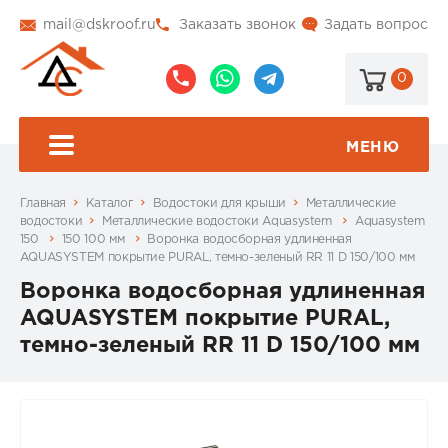
mail@dskroof.ru
Заказать звонок
Задать вопрос
0
8
8
@dskroof
(495)
(985)
773-
206-
МЕНЮ
99-
34-
94
57
Главная
Каталог
Водостоки для крыши
Металлические
водостоки
Металлические водостоки Aquasystem
Aquasystem
150
150 100 мм
Воронка водосборная удлиненная
AQUASYSTEM покрытие PURAL, темно-зеленый RR 11 D 150/100 мм
Воронка водосборная удлиненная
AQUASYSTEM покрытие PURAL,
темно-зеленый RR 11 D 150/100 мм