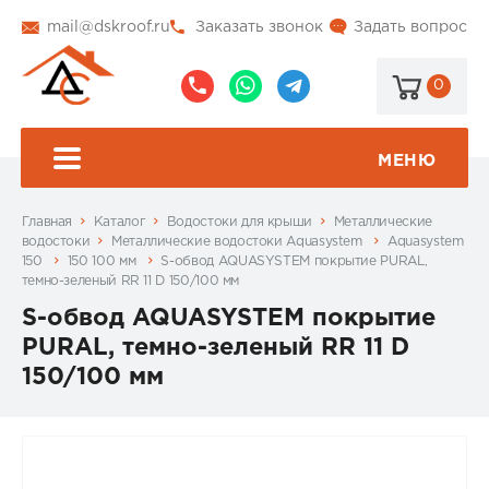
mail@dskroof.ru
Заказать звонок
Задать вопрос
0
8
8
@dskroof
(495)
(985)
773-
206-
МЕНЮ
99-
34-
94
57
Главная
Каталог
Водостоки для крыши
Металлические
водостоки
Металлические водостоки Aquasystem
Aquasystem
150
150 100 мм
S-обвод AQUASYSTEM покрытие PURAL,
темно-зеленый RR 11 D 150/100 мм
S-обвод AQUASYSTEM покрытие
PURAL, темно-зеленый RR 11 D
150/100 мм