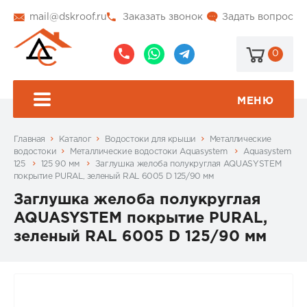
mail@dskroof.ru
Заказать звонок
Задать вопрос
0
8
8
@dskroof
(495)
(985)
773-
206-
МЕНЮ
99-
34-
94
57
Главная
Каталог
Водостоки для крыши
Металлические
водостоки
Металлические водостоки Aquasystem
Aquasystem
125
125 90 мм
Заглушка желоба полукруглая AQUASYSTEM
покрытие PURAL, зеленый RAL 6005 D 125/90 мм
Заглушка желоба полукруглая
AQUASYSTEM покрытие PURAL,
зеленый RAL 6005 D 125/90 мм