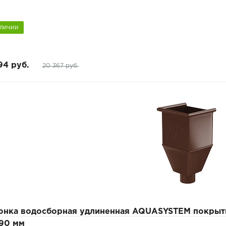
аличии
94 руб.
20 367 руб.
онка водосборная удлиненная AQUASYSTEM покрыт
/90 мм