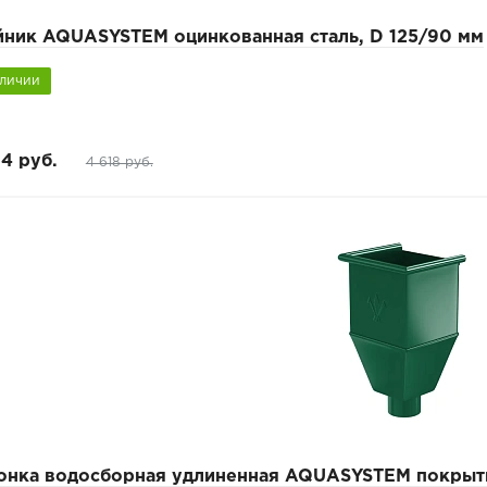
йник AQUASYSTEM оцинкованная сталь, D 125/90 мм
аличии
4 руб.
4 618 руб.
онка водосборная удлиненная AQUASYSTEM покрыти