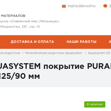
mail@dskroof.ru
З
 МАТЕРИАЛОВ:
 рынок «Славянский мир (Мельница)»
 Мосрентген, 33Г, стр. 10
ДОСТАВКА И ОПЛАТА
НАШИ РАБОТЫ
кие водостоки
Металлические водостоки Aquasystem
Aquasystem 12
ASYSTEM покрытие PURAL
125/90 мм
В наличии