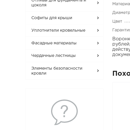
Отливы для фундамента и
Матери
цоколя
Диаметр
Софиты для крыши
Цвет
Гаранти
Уплотнители кровельные
Воронк
Фасадные материалы
рублей
действ
докуме
Чердачные лестницы
Элементы безопасности
Пох
кровли