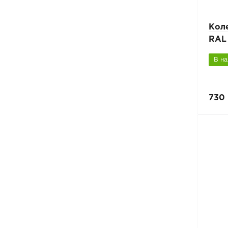
Кол
RAL
В н
730 