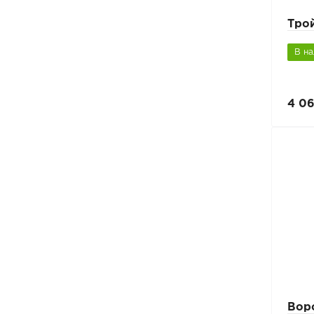
Тро
В н
4 06
Вор