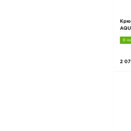
Крю
AQU
В н
2 07