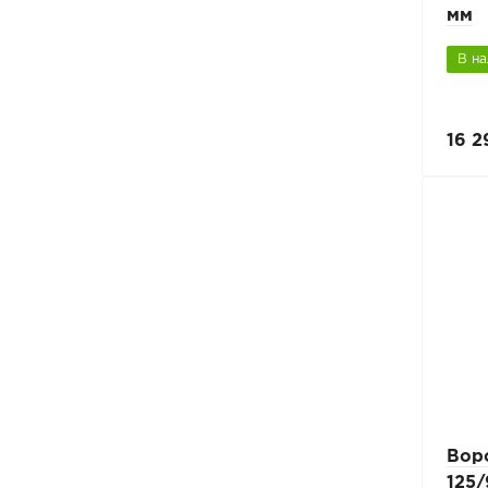
мм
В н
16 2
Вор
125