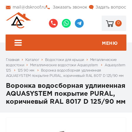
mail@dskroof.ru
Заказать звонок
Задать вопрос
0
8
8
@dskroof
(495)
(985)
773-
206-
МЕНЮ
99-
34-
94
57
Главная
Каталог
Водостоки для крыши
Металлические
водостоки
Металлические водостоки Aquasystem
Aquasystem
125
125 90 мм
Воронка водосборная удлиненная
AQUASYSTEM покрытие PURAL, коричневый RAL 8017 D 125/90 мм
Воронка водосборная удлиненная
AQUASYSTEM покрытие PURAL,
коричневый RAL 8017 D 125/90 мм