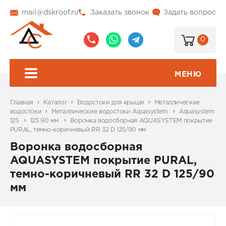
mail@dskroof.ru
Заказать звонок
Задать вопрос
0
8
8
@dskroof
(495)
(985)
773-
206-
МЕНЮ
99-
34-
94
57
Главная
Каталог
Водостоки для крыши
Металлические
водостоки
Металлические водостоки Aquasystem
Aquasystem
125
125 90 мм
Воронка водосборная AQUASYSTEM покрытие
PURAL, темно-коричневый RR 32 D 125/90 мм
Воронка водосборная
AQUASYSTEM покрытие PURAL,
темно-коричневый RR 32 D 125/90
мм